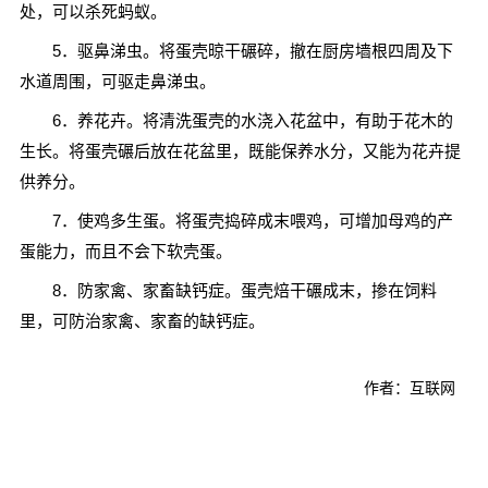
处，可以杀死蚂蚁。
5．驱鼻涕虫。将蛋壳晾干碾碎，撤在厨房墙根四周及下
水道周围，可驱走鼻涕虫。
6．养花卉。将清洗蛋壳的水浇入花盆中，有助于花木的
生长。将蛋壳碾后放在花盆里，既能保养水分，又能为花卉提
供养分。
7．使鸡多生蛋。将蛋壳捣碎成末喂鸡，可增加母鸡的产
蛋能力，而且不会下软壳蛋。
8．防家禽、家畜缺钙症。蛋壳焙干碾成末，掺在饲料
里，可防治家禽、家畜的缺钙症。
作者：互联网