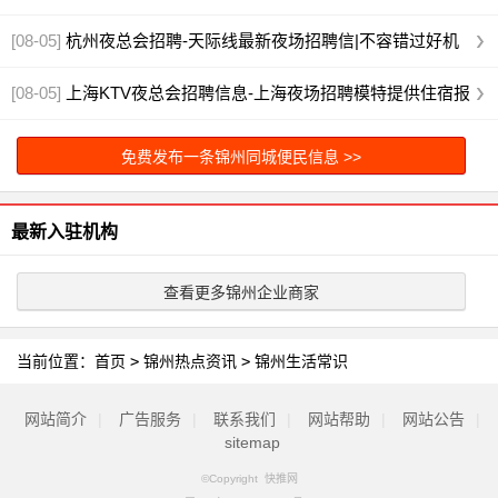
遇有哪些
[图]
[08-05]
杭州夜总会招聘-天际线最新夜场招聘信|不容错过好机
会
[图]
[08-05]
上海KTV夜总会招聘信息-上海夜场招聘模特提供住宿报
路费
[图]
免费发布一条锦州同城便民信息 >>
最新入驻机构
查看更多锦州企业商家
当前位置：
首页
>
锦州热点资讯
>
锦州生活常识
网站简介
|
广告服务
|
联系我们
|
网站帮助
|
网站公告
|
sitemap
©Copyright
快推网