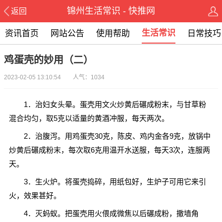
锦州生活常识 - 快推网
返回
生活常识
资讯首页
网站公告
使用帮助
日常技巧
鸡蛋壳的妙用（二）
2023-02-05 13:10:54 人气：1034
1．治妇女头晕。蛋壳用文火炒黄后碾成粉末，与甘草粉
混合均匀，取5克以适量的黄酒冲服，每天两次。
2．治腹泻。用鸡蛋壳30克，陈皮、鸡内金各9克，放锅中
炒黄后碾成粉末，每次取6克用温开水送服，每天3次，连服两
天。
3．生火炉。将蛋壳捣碎，用纸包好，生炉子可用它来引
火，效果甚好。
4．灭蚂蚁。把蛋壳用火偎成微焦以后碾成粉，撒墙角