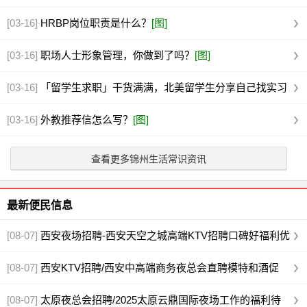
[03-16]
HRBP岗位职责是什么？
[图]
[03-16]
职场人士形象管理，你做到了吗？
[图]
[03-16]
「留学生求职」干货满满，北美留学生分享自己找实习
和求职相关经
[图]
[03-16]
外教推荐信怎么写？
[图]
查看更多锦州生活常识资讯
最新便民信息
[08-07]
西安夜场招聘-西安天空之城高端KTV招聘口碑好福利优
越
[图]
[08-07]
西安KTV招聘/西安中高端商务夜总会直聘模特和酒促
[图]
[08-07]
太原夜总会招聘/2025太原云鼎国际夜场工作的福利待